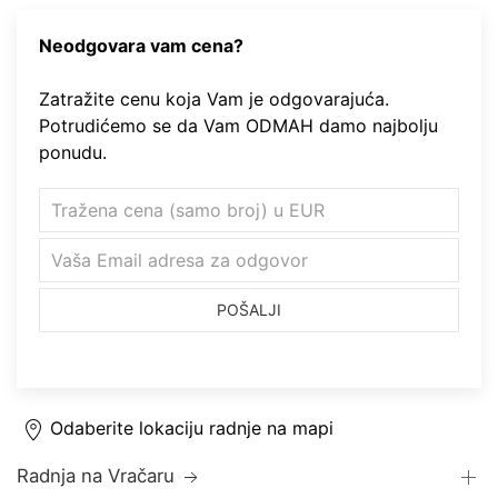
Neodgovara vam cena?
Zatražite cenu koja Vam je odgovarajuća.
Potrudićemo se da Vam ODMAH damo najbolju
ponudu.
POŠALJI
Odaberite lokaciju radnje na mapi
Radnja na Vračaru